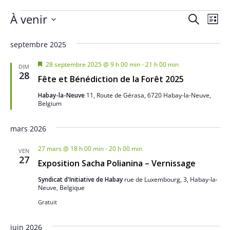
Évènements
R
N
À venir
R
L
a
e
e
S
i
c
v
septembre 2025
s
é
c
h
i
t
l
e
M
28 septembre 2025 @ 9 h 00 min
-
21 h 00 min
h
DIM
g
e
i
28
e
r
Fête et Bénédiction de la Forêt 2025
s
a
e
c
c
e
t
Habay-la-Neuve
11, Route de Gérasa, 6720 Habay-la-Neuve,
n
h
r
t
Belgium
a
i
e
v
c
i
o
a
mars 2026
o
n
h
n
t
n
d
27 mars @ 18 h 00 min
-
20 h 00 min
e
VEN
n
27
e
Exposition Sacha Polianina – Vernissage
e
e
v
Syndicat d'Initiative de Habay
rue de Luxembourg, 3, Habay-la-
t
z
u
Neuve, Belgique
u
n
e
Gratuit
n
s
a
e
juin 2026