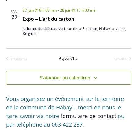
É
v
d
v
27 juin @ 8 h 00 min
-
28 juin @ 17 h 00 min
SAM
i
è
a
27
Expo – L’art du carton
n
g
t
la ferme du château vert
rue de la Rochette, Habay-la-vieille,
e
e
a
Belgique
m
.
t
e
i
n
Aujourd’hui
Évènements
Évènements
précédents
suivants
t
o
n
S’abonner au calendrier
d
e
Vous organisez un événement sur le territoire
v
de la commune de Habay – merci de nous le
u
faire savoir via notre
formulaire de contact
ou
par téléphone au 063-422 237.
e