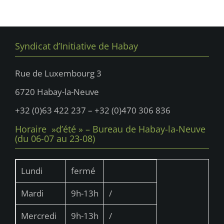
s
É
v
è
Syndicat d’Initiative de Habay
n
Rue de Luxembourg 3
e
6720 Habay-la-Neuve
m
+32 (0)63 422 237 – +32 (0)470 306 836
e
n
Horaire »d’été » – Bureau de Habay-la-Neuve
(du 06-07 au 23-08)
t
s
Lundi
fermé
Mardi
9h-13h
/
Mercredi
9h-13h
/