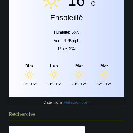
16°
C
Ensoleillé
Humidité: 58%
Vent: 4.7Kmph
Pluie: 2%
Dim
Lun
Mar
Mer
30°
/
15°
30°
/
15°
29°
/
12°
32°
/
12°
Data from
MeteoArt.com
Recherche
Rechercher :