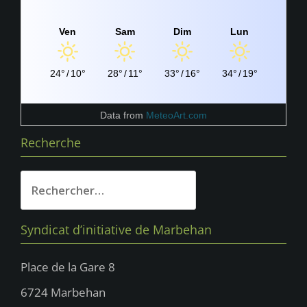
Ven
Sam
Dim
Lun
24°
/
10°
28°
/
11°
33°
/
16°
34°
/
19°
Data from
MeteoArt.com
Recherche
Rechercher :
Syndicat d’initiative de Marbehan
Place de la Gare 8
6724 Marbehan