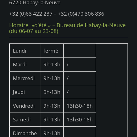
s
6720 Habay-la-Neuve
É
+32 (0)63 422 237 – +32 (0)470 306 836
v
Horaire »d’été » – Bureau de Habay-la-Neuve
è
(du 06-07 au 23-08)
n
e
Lundi
fermé
m
Mardi
9h-13h
/
e
Mercredi
9h-13h
/
n
t
Jeudi
9h-13h
/
s
Vendredi
9h-13h
13h30-18h
Samedi
9h-13h
13h30-16h
Dimanche
9h-13h