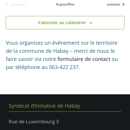
É
v
Évènements
Aujourd’hui
suivants
Évènements
précédents
d
v
i
è
a
n
g
t
S’abonner au calendrier
e
e
a
m
.
t
Vous organisez un événement sur le territoire
e
de la commune de Habay – merci de nous le
i
n
faire savoir via notre
formulaire de contact
ou
t
o
par téléphone au 063-422 237.
n
d
e
v
Syndicat d’Initiative de Habay
u
e
Rue de Luxembourg 3