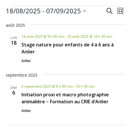
Évènements
R
N
18/08/2025
 - 
07/09/2025
R
L
a
e
e
S
i
c
v
août 2025
s
é
c
h
i
t
l
e
18 août 2025 @ 9 h 00 min
-
22 août 2025 @ 16 h 30 min
h
LUN
g
e
18
e
r
Stage nature pour enfants de 4 à 6 ans à
a
e
c
c
Anlier
t
h
r
t
i
Anlier
e
c
i
o
o
septembre 2025
h
n
n
d
e
6 septembre 2025 @ 9 h 30 min
-
16 h 30 min
SAM
n
e
6
Initiation proxi et macro photographie
e
e
v
animalière – Formation au CRIE d’Anlier
t
z
u
Anlier
u
n
e
n
s
a
e