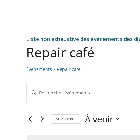
Liste non exhaustive des événements des div
Repair café
Évènements
Repair café
Évènements
R
S
e
a
c
i
h
s
À venir
Aujourd’hui
i
e
S
r
r
é