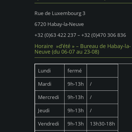
e
o
r
.
n
É
Rue de Luxembourg 3
d
v
6720 Habay-la-Neuve
è
e
+32 (0)63 422 237 – +32 (0)470 306 836
n
v
e
Horaire »d’été » – Bureau de Habay-la-
u
Neuve (du 06-07 au 23-08)
m
e
e
n
s
Lundi
fermé
t
É
Mardi
9h-13h
/
s
v
p
Mercredi
9h-13h
/
è
a
n
r
Jeudi
9h-13h
/
m
e
Vendredi
9h-13h
13h30-18h
o
m
t