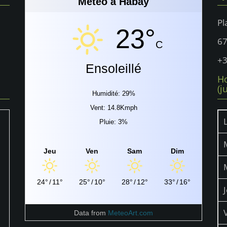
Météo à Habay
Pl
23°
6
C
+3
Ensoleillé
Ho
(j
Humidité: 29%
Vent: 14.8Kmph
Pluie: 3%
Jeu
Ven
Sam
Dim
24°
/
11°
25°
/
10°
28°
/
12°
33°
/
16°
Data from
MeteoArt.com