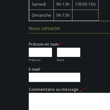
Samedi
9h-13h
13h30-16h
e
-
n
c
Dimanche
9h-13h
l
t
é
Nous contacter
s
.
Prénom et nom
*
Prénom
Nom
E-mail
*
Commentaire ou message ...
*