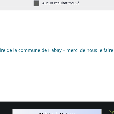
Aucun résultat trouvé.
N
o
t
i
c
e
ire de la commune de Habay – merci de nous le faire 
Sy