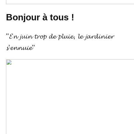
Bonjour à tous !
''𝓔𝓷 𝓳𝓾𝓲𝓷 𝓽𝓻𝓸𝓹 𝓭𝓮 𝓹𝓵𝓾𝓲𝓮, 𝓵𝓮 𝓳𝓪𝓻𝓭𝓲𝓷𝓲𝓮𝓻
𝓼’𝓮𝓷𝓷𝓾𝓲𝓮''