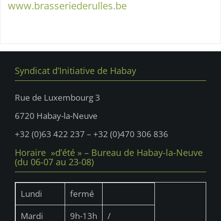
www.brasseriederulles.be
Syndicat d’Initiative de Habay
Rue de Luxembourg 3
6720 Habay-la-Neuve
+32 (0)63 422 237 – +32 (0)470 306 836
Horaire »d’été » – Bureau de Habay-la-Neuve
(du 06-07 au 23-08)
Lundi
fermé
Mardi
9h-13h
/