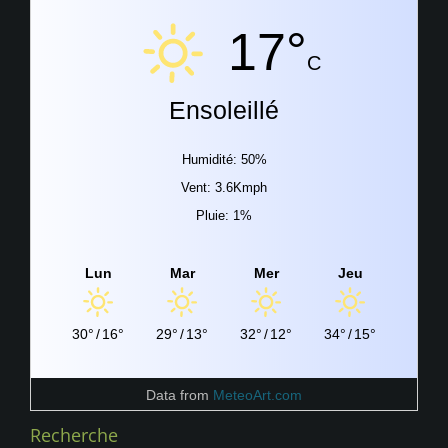
17°
C
Ensoleillé
Humidité: 50%
Vent: 3.6Kmph
Pluie: 1%
Lun
Mar
Mer
Jeu
30°
/
16°
29°
/
13°
32°
/
12°
34°
/
15°
Data from
MeteoArt.com
Recherche