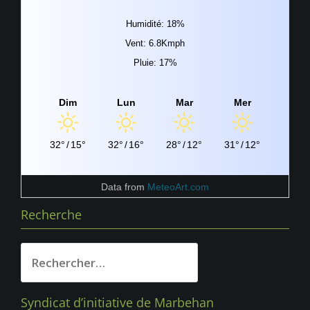
Humidité: 18%
Vent: 6.8Kmph
Pluie: 17%
Dim
Lun
Mar
Mer
32°
/
15°
32°
/
16°
28°
/
12°
31°
/
12°
Data from
MeteoArt.com
Recherche
Rechercher :
Syndicat d’initiative de Marbehan