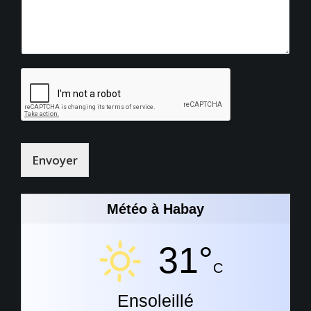
Envoyer
Météo à Habay
31°
C
Ensoleillé