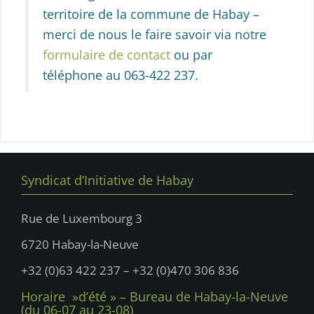
territoire de la commune de Habay –
merci de nous le faire savoir via notre
formulaire de contact
ou par
téléphone au 063-422 237.
Syndicat d’Initiative de Habay
Rue de Luxembourg 3
6720 Habay-la-Neuve
+32 (0)63 422 237 – +32 (0)470 306 836
Horaire »d’été » – Bureau de Habay-la-Neuve
(du 06-07 au 23-08)