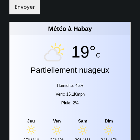
Envoyer
Météo à Habay
19°
C
Partiellement nuageux
Humidité: 45%
Vent: 15.1Kmph
Pluie: 2%
Jeu
Ven
Sam
Dim
25°
/
11°
26°
/
8°
30°
/
11°
34°
/
15°