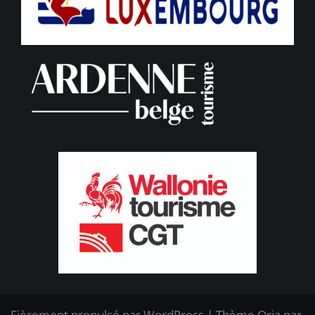
Fièrement propulsé par WordPress
|
Thème
Oria
par