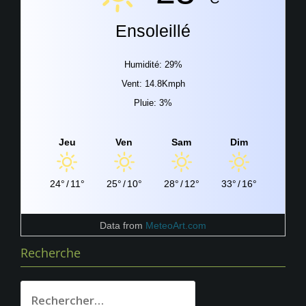
Ensoleillé
Humidité: 29%
Vent: 14.8Kmph
Pluie: 3%
Jeu
Ven
Sam
Dim
24°
/
11°
25°
/
10°
28°
/
12°
33°
/
16°
Data from
MeteoArt.com
Recherche
Rechercher :