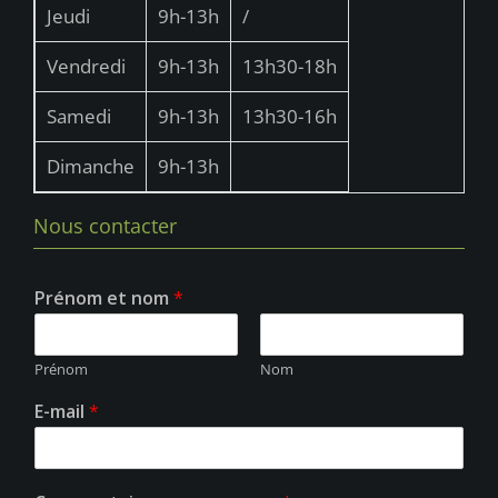
u
Jeudi
9h-13h
/
e
Vendredi
9h-13h
13h30-18h
s
É
Samedi
9h-13h
13h30-16h
v
Dimanche
9h-13h
è
n
Nous contacter
e
m
Prénom et nom
*
e
n
Prénom
Nom
t
E-mail
*
s