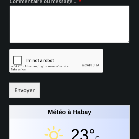
Commentaire ou message ...
*
Envoyer
Météo à Habay
23°
C