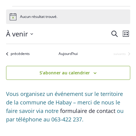
Évènements
Aucun résultat trouvé.
N
o
t
R
N
À venir
R
i
L
c
a
e
e
S
i
e
c
v
s
é
c
h
Évènements
précédents
Aujourd’hui
Évènements
suivants
i
t
l
e
h
g
e
e
r
a
e
S’abonner au calendrier
c
c
t
h
r
t
i
e
c
i
Vous organisez un événement sur le territoire
o
o
h
de la commune de Habay – merci de nous le
n
n
d
faire savoir via notre
formulaire de contact
ou
e
n
e
par téléphone au 063-422 237.
e
e
v
t
z
u