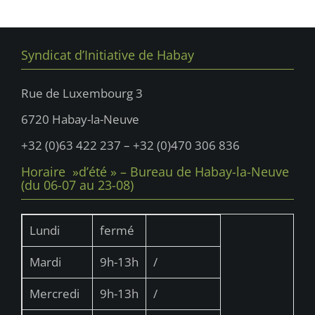
u
n
e
n
s
a
e
É
Syndicat d’Initiative de Habay
v
d
v
i
è
a
Rue de Luxembourg 3
n
g
t
6720 Habay-la-Neuve
e
e
a
m
.
+32 (0)63 422 237 – +32 (0)470 306 836
t
e
Horaire »d’été » – Bureau de Habay-la-Neuve
i
n
(du 06-07 au 23-08)
t
o
n
Lundi
fermé
d
Mardi
9h-13h
/
e
v
Mercredi
9h-13h
/