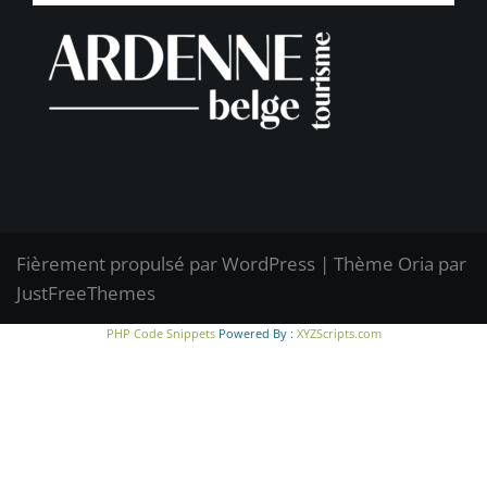
Fièrement propulsé par WordPress
|
Thème
Oria
par
JustFreeThemes
PHP Code Snippets
Powered By :
XYZScripts.com