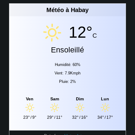
Météo à Habay
12°
C
Ensoleillé
Humidité: 60%
Vent: 7.9Kmph
Pluie: 2%
Ven
Sam
Dim
Lun
23°
/
9°
29°
/
11°
32°
/
16°
34°
/
17°