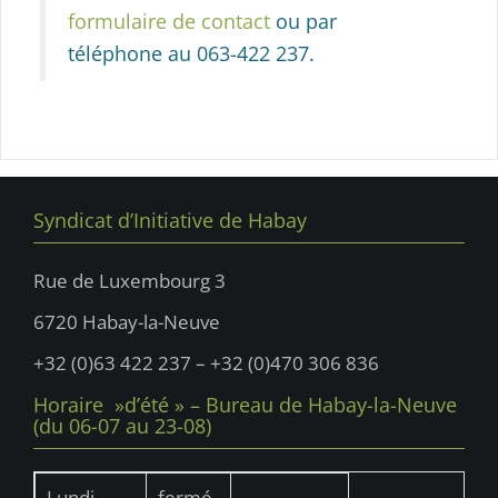
formulaire de contact
ou par
téléphone au 063-422 237.
Syndicat d’Initiative de Habay
Rue de Luxembourg 3
6720 Habay-la-Neuve
+32 (0)63 422 237 – +32 (0)470 306 836
Horaire »d’été » – Bureau de Habay-la-Neuve
(du 06-07 au 23-08)
Lundi
fermé