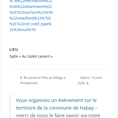
%7B%22mechanism%22
%3A%22attachment%22
%2C%22surface%22%3A
%22newsfeed%22%7D]
%2C%22ref_notif_type%
22%3Anull%7D
LIEU
Salle « Au Soleil Levant »
Abéro – 9 août
Brocante et Fête du Village à
Houdemont
2026
Vous organisez un événement sur le
territoire de la commune de Habay –
merci de nous le faire savoir via notre