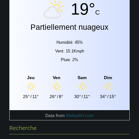
19°
C
Partiellement nuageux
Humidité: 45%
Vent: 15.1Kmph
Pluie: 2%
Jeu
Ven
Sam
Dim
25°
/
11°
26°
/
8°
30°
/
11°
34°
/
15°
Data from
MeteoArt.com
Recherche