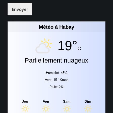
Envoyer
Météo à Habay
19°
C
Partiellement nuageux
Humidité: 45%
Vent: 15.1Kmph
Pluie: 2%
Jeu
Ven
Sam
Dim