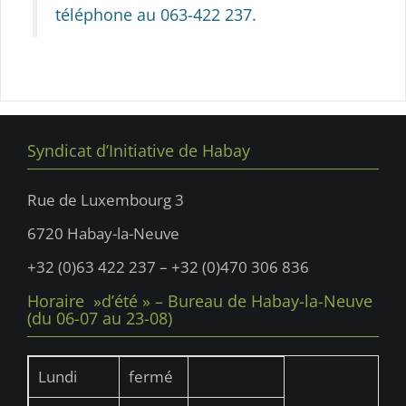
téléphone au 063-422 237.
Syndicat d’Initiative de Habay
Rue de Luxembourg 3
6720 Habay-la-Neuve
+32 (0)63 422 237 – +32 (0)470 306 836
Horaire »d’été » – Bureau de Habay-la-Neuve
(du 06-07 au 23-08)
Lundi
fermé