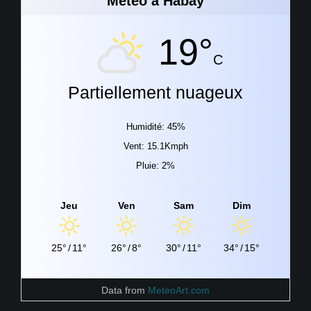
Météo à Habay
19°
C
Partiellement nuageux
Humidité: 45%
Vent: 15.1Kmph
Pluie: 2%
Jeu
Ven
Sam
Dim
25°
/
11°
26°
/
8°
30°
/
11°
34°
/
15°
Data from
MeteoArt.com