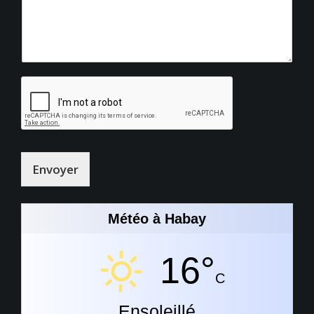
Envoyer
Météo à Habay
16°
C
Ensoleillé