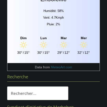
Humidité: 58%
Vent: 4.7Kmph
Pluie: 2%
Dim
Lun
Mar
Mer
30°
/
15°
30°
/
15°
29°
/
12°
32°
/
12°
Data from
MeteoArt.com
Recherche
Rechercher :
Syndicat d’initiative de Marbehan