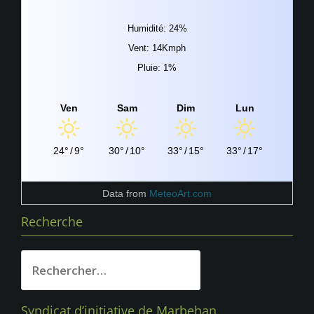
Humidité: 24%
Vent: 14Kmph
Pluie: 1%
Ven
Sam
Dim
Lun
24°
/
9°
30°
/
10°
33°
/
15°
33°
/
17°
Data from
MeteoArt.com
Recherche
Rechercher :
Syndicat d’initiative de Marbehan