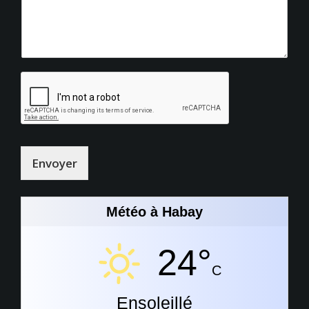
Envoyer
Météo à Habay
24°
C
Ensoleillé