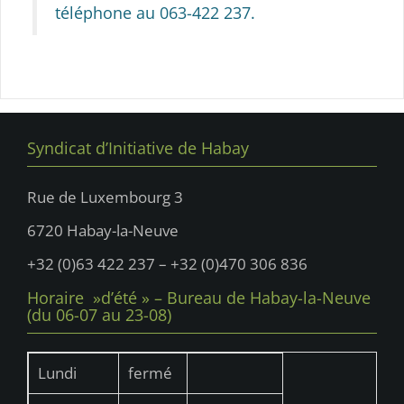
téléphone au 063-422 237.
Syndicat d’Initiative de Habay
Rue de Luxembourg 3
6720 Habay-la-Neuve
+32 (0)63 422 237 – +32 (0)470 306 836
Horaire »d’été » – Bureau de Habay-la-Neuve
(du 06-07 au 23-08)
Lundi
fermé