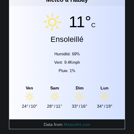
11°
C
Ensoleillé
Humidité: 69%
Vent: 9.4Kmph
Pluie: 1%
Ven
Sam
Dim
Lun
24°
/
10°
28°
/
11°
33°
/
16°
34°
/
19°
Data from
MeteoArt.com