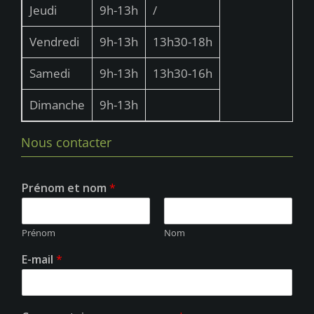
u
Jeudi
9h-13h
/
e
Vendredi
9h-13h
13h30-18h
s
É
Samedi
9h-13h
13h30-16h
v
Dimanche
9h-13h
è
n
Nous contacter
e
m
Prénom et nom
*
e
n
Prénom
Nom
t
E-mail
*
s