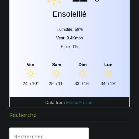
Ensoleillé
Humidité: 69%
Vent: 9.4Kmph
Pluie: 1%
Ven
Sam
Dim
Lun
24°
/
10°
28°
/
11°
33°
/
16°
34°
/
19°
Data from
MeteoArt.com
Recherche
Rechercher :