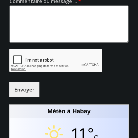
Commentaire ou message ...
*
Envoyer
Météo à Habay
11°
C