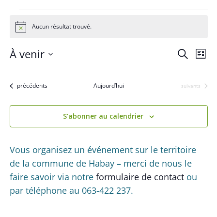
Évènements
Aucun résultat trouvé.
N
o
t
R
N
À venir
R
i
L
c
a
e
e
S
i
e
c
v
s
é
c
h
Évènements
précédents
Aujourd’hui
Évènements
suivants
i
t
l
e
h
g
e
e
r
a
e
S’abonner au calendrier
c
c
t
h
r
t
i
e
c
i
Vous organisez un événement sur le territoire
o
o
h
de la commune de Habay – merci de nous le
n
n
d
faire savoir via notre
formulaire de contact
ou
e
n
e
par téléphone au 063-422 237.
e
e
v
t
z
u