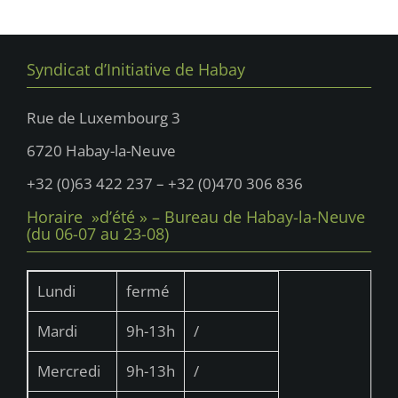
u
n
e
n
s
a
e
É
Syndicat d’Initiative de Habay
v
d
v
i
è
a
Rue de Luxembourg 3
n
g
t
6720 Habay-la-Neuve
e
e
a
m
.
+32 (0)63 422 237 – +32 (0)470 306 836
t
e
Horaire »d’été » – Bureau de Habay-la-Neuve
i
n
(du 06-07 au 23-08)
t
o
n
Lundi
fermé
d
Mardi
9h-13h
/
e
v
Mercredi
9h-13h
/