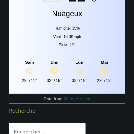
Nuageux
Humidité: 35%
Vent: 13.3Kmph
Pluie: 1%
Sam
Dim
Lun
Mar
29°
/
11°
32°
/
15°
33°
/
18°
29°
/
13°
Data from
MeteoArt.com
Recherche
Rechercher :