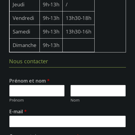
u
Jeudi
9h-13h
/
e
Vendredi
9h-13h
13h30-18h
s
É
Samedi
9h-13h
13h30-16h
v
Dimanche
9h-13h
è
n
Nous contacter
e
m
Prénom et nom
*
e
n
Prénom
Nom
t
E-mail
*
s