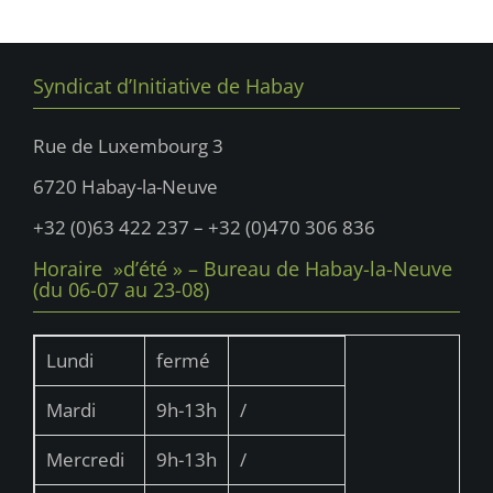
u
n
e
n
s
a
e
É
Syndicat d’Initiative de Habay
v
d
v
i
è
a
Rue de Luxembourg 3
n
g
t
6720 Habay-la-Neuve
e
e
a
m
.
+32 (0)63 422 237 – +32 (0)470 306 836
t
e
Horaire »d’été » – Bureau de Habay-la-Neuve
i
n
(du 06-07 au 23-08)
t
o
n
Lundi
fermé
d
Mardi
9h-13h
/
e
v
Mercredi
9h-13h
/