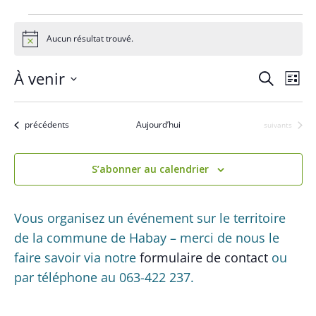
Évènements
Aucun résultat trouvé.
N
o
t
R
N
À venir
R
i
L
c
a
e
e
S
i
e
c
v
s
é
c
h
Évènements
précédents
Aujourd’hui
Évènements
suivants
i
t
l
e
h
g
e
e
r
a
e
S’abonner au calendrier
c
c
t
h
r
t
i
e
c
i
Vous organisez un événement sur le territoire
o
o
h
de la commune de Habay – merci de nous le
n
n
d
faire savoir via notre
formulaire de contact
ou
e
n
e
par téléphone au 063-422 237.
e
e
v
t
z
u