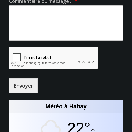
Commentaire ou message ...
*
Envoyer
Météo à Habay
22°
C