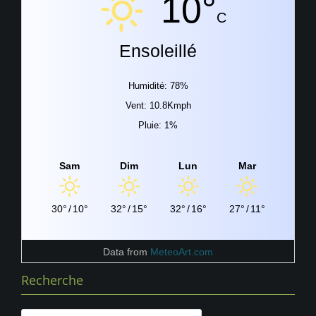
10°
C
Ensoleillé
Humidité: 78%
Vent: 10.8Kmph
Pluie: 1%
Sam
Dim
Lun
Mar
30°
/
10°
32°
/
15°
32°
/
16°
27°
/
11°
Data from
MeteoArt.com
Recherche