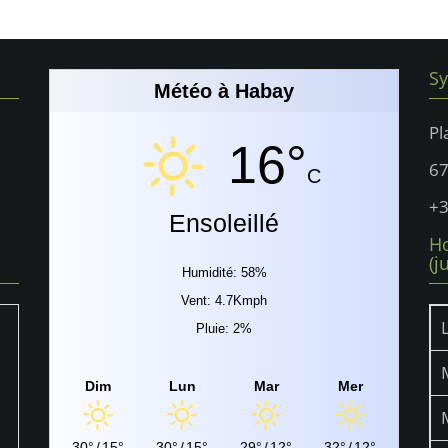
Sy
Météo à Habay
Pl
16°
6
C
+3
Ensoleillé
Ho
(j
Humidité: 58%
Vent: 4.7Kmph
Pluie: 2%
Dim
Lun
Mar
Mer
30°
/
15°
30°
/
15°
29°
/
12°
32°
/
12°