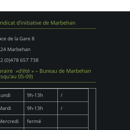
ndicat d’initiative de Marbehan
ace de la Gare 8
724 Marbehan
2 (0)478 657 738
raire »d’été » – Bureau de Marbehan
usqu’au 05-09)
Lundi
9h-13h
/
Mardi
9h-13h
/
Mercredi
fermé