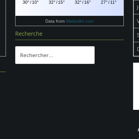
30°
/
10°
32°
/
15°
32°
/
16°
27°
/
11°
Data from
MeteoArt.com
Recherche
Rechercher :