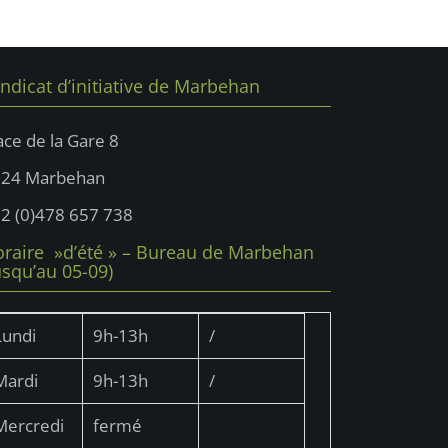
ndicat d’initiative de Marbehan
ace de la Gare 8
724 Marbehan
2 (0)478 657 738
raire »d’été » – Bureau de Marbehan
usqu’au 05-09)
Lundi
9h-13h
/
Mardi
9h-13h
/
Mercredi
fermé