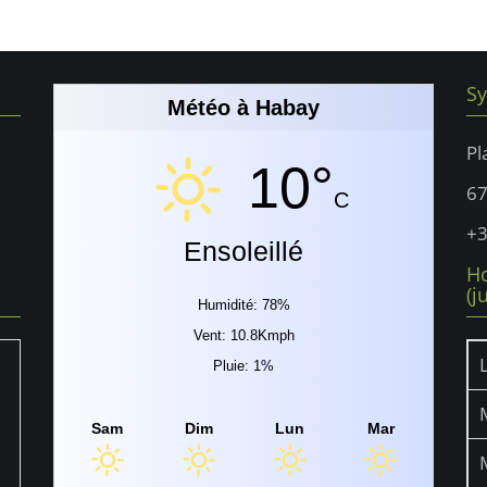
Sy
Météo à Habay
Pl
10°
6
C
+3
Ensoleillé
Ho
(j
Humidité: 78%
Vent: 10.8Kmph
Pluie: 1%
Sam
Dim
Lun
Mar