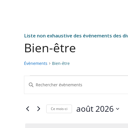
Liste non exhaustive des événements des div
Bien-être
Évènements
Bien-être
Évènements
R
S
e
a
c
i
h
s
août 2026
Ce mois-ci
i
e
S
r
r
é