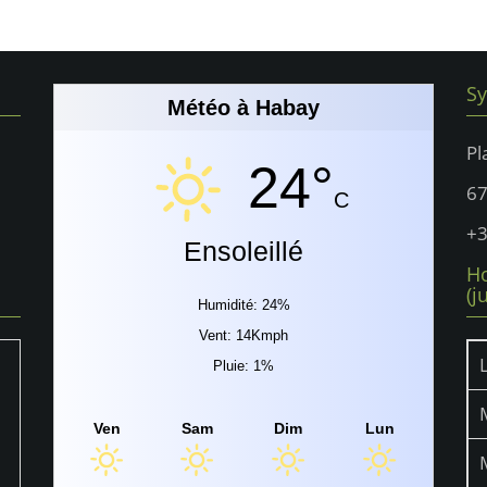
Sy
Météo à Habay
Pl
24°
6
C
+3
Ensoleillé
Ho
(j
Humidité: 24%
Vent: 14Kmph
Pluie: 1%
Ven
Sam
Dim
Lun