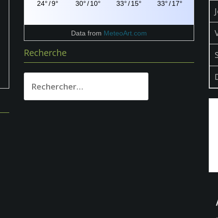
24°
/
9°
30°
/
10°
33°
/
15°
33°
/
17°
Data from
MeteoArt.com
Recherche
Rechercher :