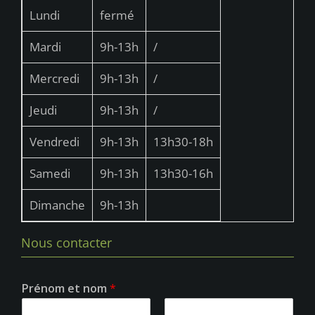
s
Lundi
fermé
É
v
Mardi
9h-13h
/
è
Mercredi
9h-13h
/
n
Jeudi
9h-13h
/
e
m
Vendredi
9h-13h
13h30-18h
e
Samedi
9h-13h
13h30-16h
n
t
Dimanche
9h-13h
s
Nous contacter
Prénom et nom
*