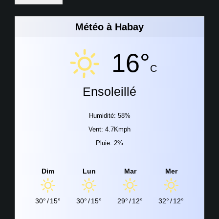
Météo à Habay
16°
C
Ensoleillé
Humidité: 58%
Vent: 4.7Kmph
Pluie: 2%
Dim
Lun
Mar
Mer
30°
/
15°
30°
/
15°
29°
/
12°
32°
/
12°