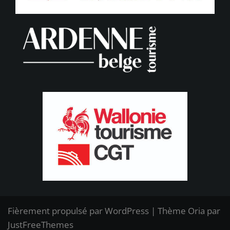
Fièrement propulsé par WordPress
|
Thème
Oria
par
JustFreeThemes