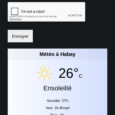
Envoyer
Météo à Habay
26°
C
Ensoleillé
Humidité: 37%
Vent: 18.4Kmph