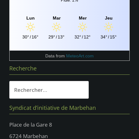
Pluie: 2%
Lun
Mar
Mer
Jeu
30°
/
16°
29°
/
13°
32°
/
12°
34°
/
15°
Data from
MeteoArt.com
Recherche
Rechercher :
Syndicat d’initiative de Marbehan
Place de la Gare 8
6724 Marbehan