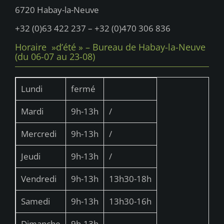
u
6720 Habay-la-Neuve
e
+32 (0)63 422 237 – +32 (0)470 306 836
s
Horaire »d’été » – Bureau de Habay-la-Neuve
É
(du 06-07 au 23-08)
v
è
Lundi
fermé
n
Mardi
9h-13h
/
e
Mercredi
9h-13h
/
m
e
Jeudi
9h-13h
/
n
Vendredi
9h-13h
13h30-18h
t
Samedi
9h-13h
13h30-16h
s
Dimanche
9h-13h