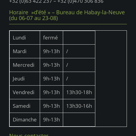
s
+32 (0)63 422 237 – +32 (0)470 306 836
É
Horaire »d’été » – Bureau de Habay-la-Neuve
v
(du 06-07 au 23-08)
è
n
Lundi
fermé
e
Mardi
9h-13h
/
m
Mercredi
9h-13h
/
e
n
Jeudi
9h-13h
/
t
Vendredi
9h-13h
13h30-18h
s
Samedi
9h-13h
13h30-16h
Dimanche
9h-13h
Nous contacter