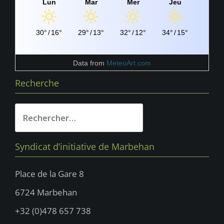
Lun
Mar
Mer
Jeu
30°
/
16°
29°
/
13°
32°
/
12°
34°
/
15°
Data from
MeteoArt.com
Recherche
Rechercher :
Syndicat d’initiative de Marbehan
Place de la Gare 8
6724 Marbehan
+32 (0)478 657 738