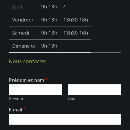
u
Jeudi
9h-13h
/
e
Vendredi
9h-13h
13h30-18h
s
É
Samedi
9h-13h
13h30-16h
v
Dimanche
9h-13h
è
n
Nous contacter
e
m
Prénom et nom
*
e
n
Prénom
Nom
t
E-mail
*
s