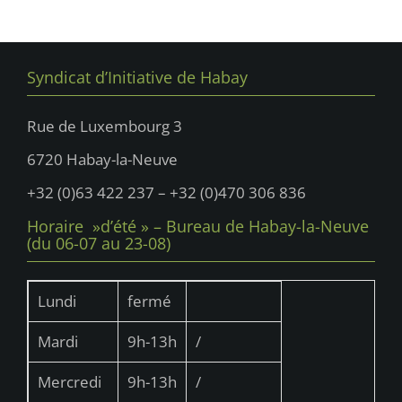
t
u
u
n
e
n
s
a
e
É
Syndicat d’Initiative de Habay
v
d
v
i
è
a
Rue de Luxembourg 3
n
g
t
6720 Habay-la-Neuve
e
e
a
m
.
+32 (0)63 422 237 – +32 (0)470 306 836
t
e
Horaire »d’été » – Bureau de Habay-la-Neuve
i
n
(du 06-07 au 23-08)
t
o
n
Lundi
fermé
d
Mardi
9h-13h
/
e
v
Mercredi
9h-13h
/