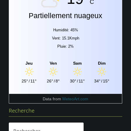
C
Partiellement nuageux
Humidité: 45%
Vent: 15.1Kmph
Pluie: 2%
Jeu
Ven
Sam
Dim
25°
/
11°
26°
/
8°
30°
/
11°
34°
/
15°
Data from
MeteoArt.com
Recherche
Rechercher :