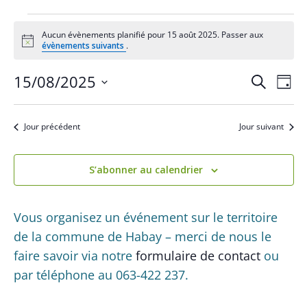
Évènements
Aucun évènements planifié pour 15 août 2025. Passer aux
for
N
évènements suivants
.
o
15
t
R
N
15/08/2025
i
R
août
J
c
a
e
e
e
S
o
2025
c
v
u
é
c
h
Jour précédent
Jour suivant
i
r
l
e
h
g
e
r
a
e
S’abonner au calendrier
c
c
t
h
r
t
i
e
c
i
Vous organisez un événement sur le territoire
o
o
h
de la commune de Habay – merci de nous le
n
n
d
faire savoir via notre
formulaire de contact
ou
e
n
e
par téléphone au 063-422 237.
e
e
v
z