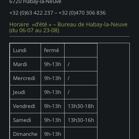
u
6720 Habay-la-Neuve
e
+32 (0)63 422 237 – +32 (0)470 306 836
s
Horaire »d’été » – Bureau de Habay-la-Neuve
(du 06-07 au 23-08)
É
v
Lundi
fermé
è
n
Mardi
9h-13h
/
e
Mercredi
9h-13h
/
m
e
Jeudi
9h-13h
/
n
Vendredi
9h-13h
13h30-18h
t
Samedi
9h-13h
13h30-16h
s
Dimanche
9h-13h