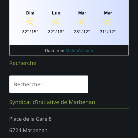
Dim
Lun
Mar
Mer
32°
/
15°
32°
/
16°
28°
/
12°
31°
/
12°
Data from
MeteoArt.com
Recherche
Rechercher :
Syndicat d’initiative de Marbehan
Place de la Gare 8
6724 Marbehan