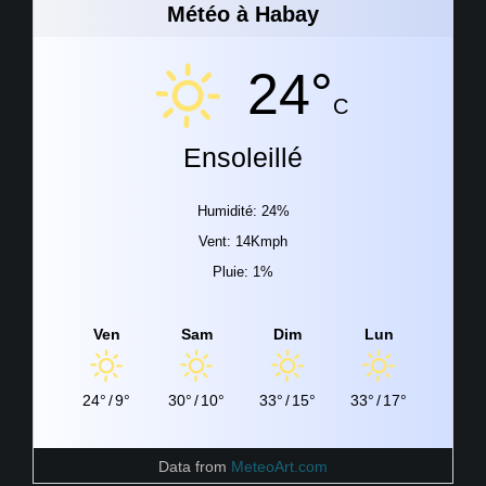
Météo à Habay
24°
C
Ensoleillé
Humidité: 24%
Vent: 14Kmph
Pluie: 1%
Ven
Sam
Dim
Lun
24°
/
9°
30°
/
10°
33°
/
15°
33°
/
17°
Data from
MeteoArt.com