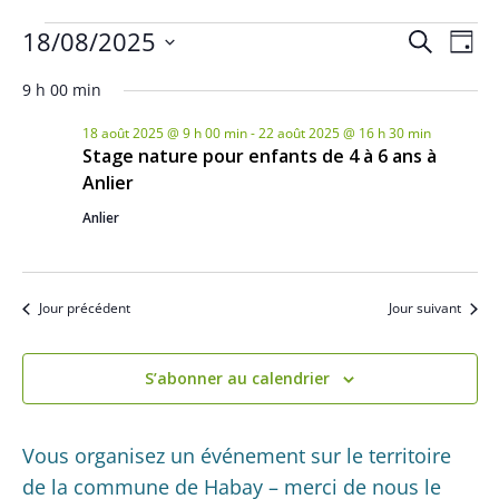
Évènements
R
N
18/08/2025
R
J
a
e
for
e
S
o
c
v
9 h 00 min
u
é
18
c
h
i
r
l
18 août 2025 @ 9 h 00 min
-
22 août 2025 @ 16 h 30 min
e
août
h
g
Stage nature pour enfants de 4 à 6 ans à
e
r
2025
a
e
Anlier
c
c
t
h
r
Anlier
t
i
e
c
i
o
o
h
n
Jour précédent
Jour suivant
n
d
e
n
e
e
e
S’abonner au calendrier
v
t
z
u
u
n
e
Vous organisez un événement sur le territoire
n
s
a
de la commune de Habay – merci de nous le
e