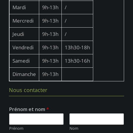
s
Mardi
9h-13h
/
É
v
Mercredi
9h-13h
/
è
Jeudi
9h-13h
/
n
e
Vendredi
9h-13h
13h30-18h
m
Samedi
9h-13h
13h30-16h
e
Dimanche
9h-13h
n
t
Nous contacter
s
Prénom et nom
*
Prénom
Nom