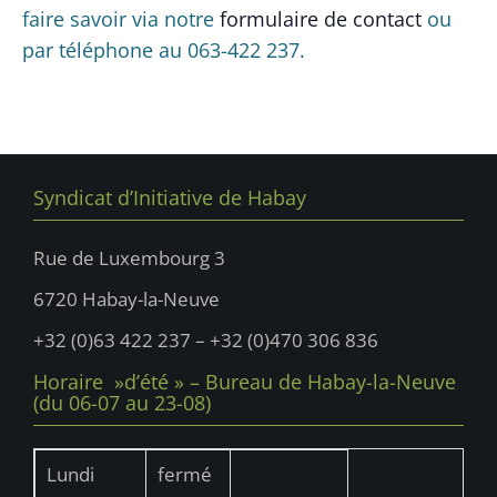
É
v
faire savoir via notre
formulaire de contact
ou
d
v
i
par téléphone au 063-422 237.
è
a
n
g
t
e
e
a
m
.
t
e
i
Syndicat d’Initiative de Habay
n
t
o
Rue de Luxembourg 3
n
6720 Habay-la-Neuve
d
+32 (0)63 422 237 – +32 (0)470 306 836
e
v
Horaire »d’été » – Bureau de Habay-la-Neuve
(du 06-07 au 23-08)
u
e
Lundi
fermé