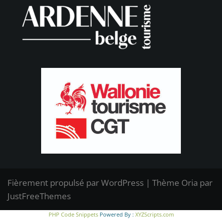
Fièrement propulsé par WordPress
|
Thème
Oria
par
JustFreeThemes
PHP Code Snippets
Powered By :
XYZScripts.com