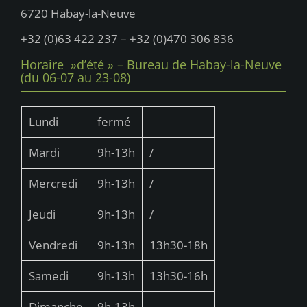
u
6720 Habay-la-Neuve
e
+32 (0)63 422 237 – +32 (0)470 306 836
s
Horaire »d’été » – Bureau de Habay-la-Neuve
É
(du 06-07 au 23-08)
v
è
Lundi
fermé
n
Mardi
9h-13h
/
e
Mercredi
9h-13h
/
m
e
Jeudi
9h-13h
/
n
Vendredi
9h-13h
13h30-18h
t
Samedi
9h-13h
13h30-16h
s
Dimanche
9h-13h