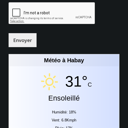
Envoyer
Météo à Habay
31°
C
Ensoleillé
Humidité: 18%
Vent: 6.8Kmph