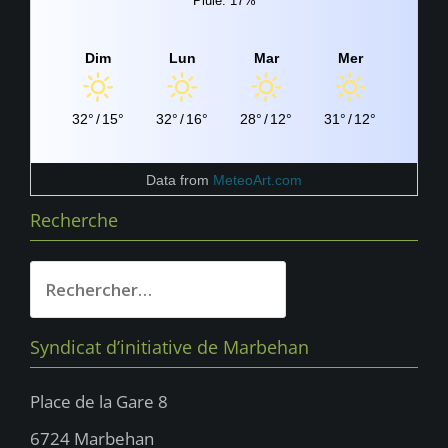
Pluie: 17%
Dim
Lun
Mar
Mer
32°
/
15°
32°
/
16°
28°
/
12°
31°
/
12°
Data from
MeteoArt.com
Recherche
Rechercher :
Syndicat d’initiative de Marbehan
Place de la Gare 8
6724 Marbehan