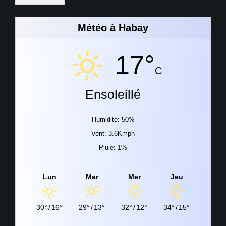
Météo à Habay
17°
C
Ensoleillé
Humidité: 50%
Vent: 3.6Kmph
Pluie: 1%
Lun
Mar
Mer
Jeu
30°
/
16°
29°
/
13°
32°
/
12°
34°
/
15°