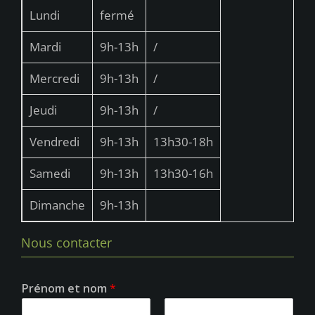
s
Lundi
fermé
É
v
Mardi
9h-13h
/
è
Mercredi
9h-13h
/
n
Jeudi
9h-13h
/
e
m
Vendredi
9h-13h
13h30-18h
e
Samedi
9h-13h
13h30-16h
n
t
Dimanche
9h-13h
s
Nous contacter
Prénom et nom
*