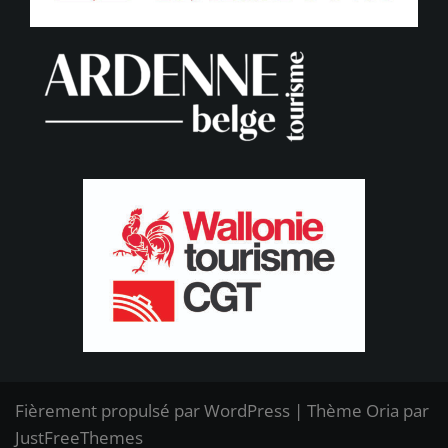
Fièrement propulsé par WordPress
|
Thème
Oria
par
JustFreeThemes