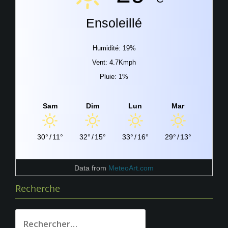
Ensoleillé
Humidité: 19%
Vent: 4.7Kmph
Pluie: 1%
Sam
Dim
Lun
Mar
30°
/
11°
32°
/
15°
33°
/
16°
29°
/
13°
Data from
MeteoArt.com
Recherche
Rechercher :