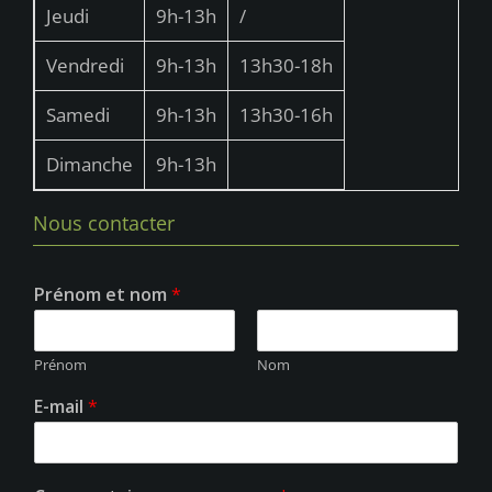
u
Jeudi
9h-13h
/
e
Vendredi
9h-13h
13h30-18h
s
É
Samedi
9h-13h
13h30-16h
v
Dimanche
9h-13h
è
n
Nous contacter
e
m
Prénom et nom
*
e
n
Prénom
Nom
t
E-mail
*
s