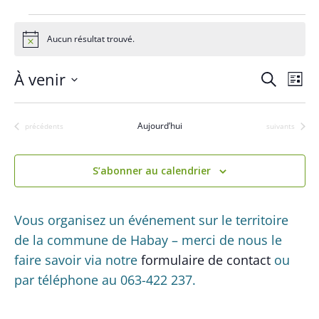
Évènements
Aucun résultat trouvé.
N
o
t
R
N
À venir
R
i
L
c
a
e
e
S
i
e
c
v
s
é
c
h
Aujourd’hui
Évènements
Évènements
précédents
suivants
i
t
l
e
h
g
e
e
r
a
e
S’abonner au calendrier
c
c
t
h
r
t
i
e
c
i
Vous organisez un événement sur le territoire
o
o
h
de la commune de Habay – merci de nous le
n
n
d
faire savoir via notre
formulaire de contact
ou
e
n
e
par téléphone au 063-422 237.
e
e
v
t
z
u