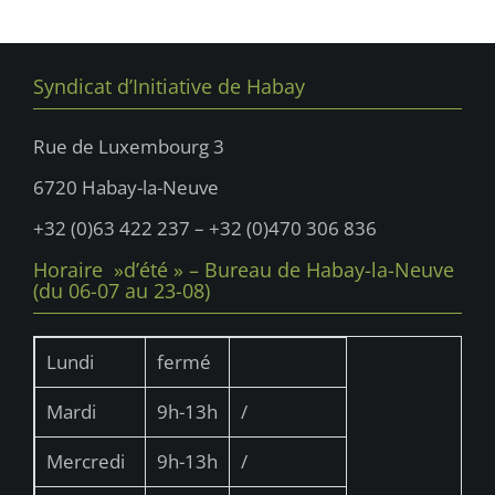
u
n
e
n
s
a
e
É
Syndicat d’Initiative de Habay
v
d
v
i
è
a
Rue de Luxembourg 3
n
g
t
6720 Habay-la-Neuve
e
e
a
m
.
+32 (0)63 422 237 – +32 (0)470 306 836
t
e
Horaire »d’été » – Bureau de Habay-la-Neuve
i
n
(du 06-07 au 23-08)
t
o
n
Lundi
fermé
d
Mardi
9h-13h
/
e
v
Mercredi
9h-13h
/