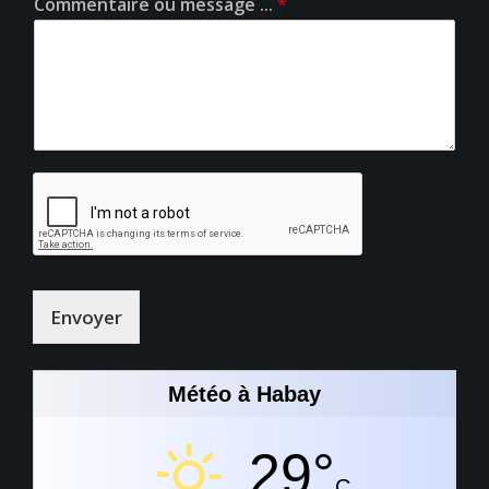
Commentaire ou message ...
*
Envoyer
Météo à Habay
29°
C