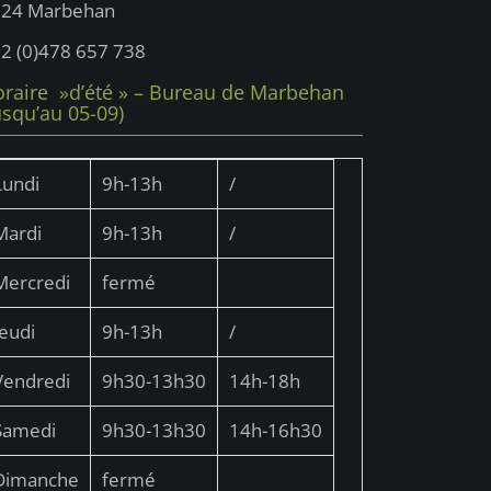
724 Marbehan
2 (0)478 657 738
raire »d’été » – Bureau de Marbehan
usqu’au 05-09)
Lundi
9h-13h
/
Mardi
9h-13h
/
Mercredi
fermé
Jeudi
9h-13h
/
Vendredi
9h30-13h30
14h-18h
Samedi
9h30-13h30
14h-16h30
Dimanche
fermé