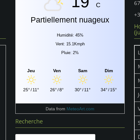
19°
6
C
+3
Partiellement nuageux
Ho
(j
Humidité: 45%
Vent: 15.1Kmph
Pluie: 2%
Jeu
Ven
Sam
Dim
25°
/
11°
26°
/
8°
30°
/
11°
34°
/
15°
Data from
MeteoArt.com
Recherche
Rechercher :