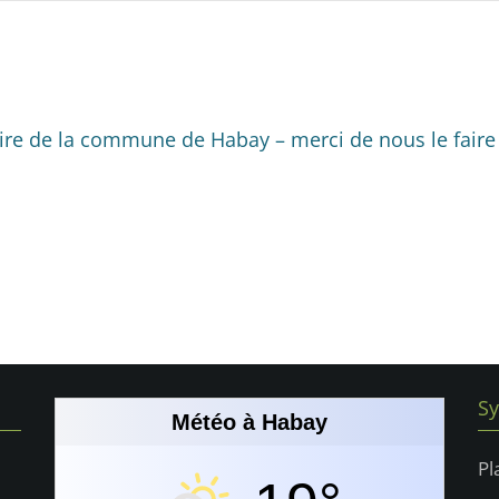
e
e
e
,
,
m
m
m
e
e
e
n
n
n
ire de la commune de Habay – merci de nous le faire 
t
t
,
,
Sy
Météo à Habay
Pl