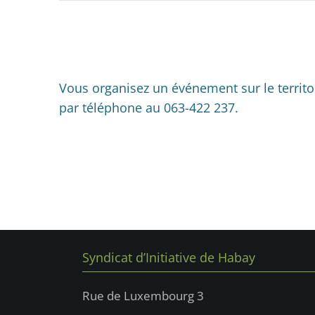
e
e
e
,
,
,
-
n
c
m
m
l
t
e
e
é
s
n
n
Vous organisez un événement sur le territo
.
par téléphone au 063-422 237.
t
t
t
,
,
,
Syndicat d’Initiative de Habay
Rue de Luxembourg 3