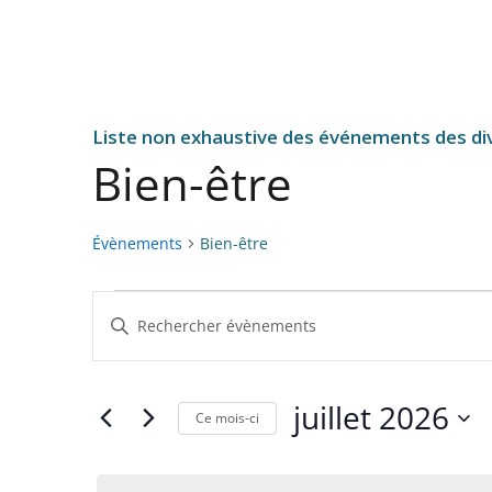
Liste non exhaustive des événements des div
Bien-être
Évènements
Bien-être
Évènements
R
S
e
a
c
i
h
s
juillet 2026
Ce mois-ci
i
e
S
r
r
é