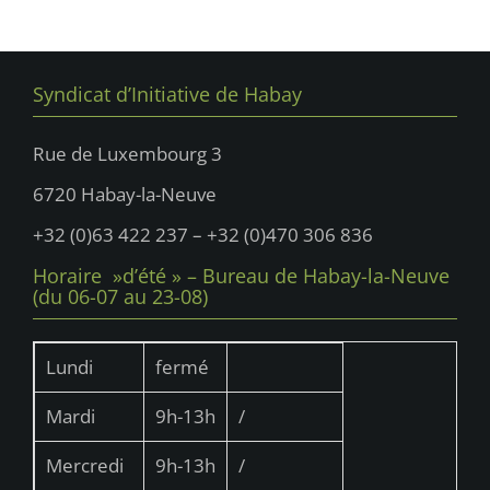
t
u
u
n
e
n
s
a
e
É
Syndicat d’Initiative de Habay
v
d
v
i
è
a
Rue de Luxembourg 3
n
g
t
6720 Habay-la-Neuve
e
e
a
m
.
+32 (0)63 422 237 – +32 (0)470 306 836
t
e
Horaire »d’été » – Bureau de Habay-la-Neuve
i
n
(du 06-07 au 23-08)
t
o
n
Lundi
fermé
d
Mardi
9h-13h
/
e
v
Mercredi
9h-13h
/