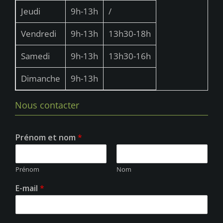
u
Jeudi
9h-13h
/
e
Vendredi
9h-13h
13h30-18h
s
É
Samedi
9h-13h
13h30-16h
v
Dimanche
9h-13h
è
n
Nous contacter
e
m
Prénom et nom
*
e
n
Prénom
Nom
t
E-mail
*
s