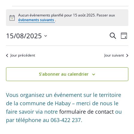
Évènements
Aucun évènements planifié pour 15 août 2025. Passer aux
for
N
évènements suivants
.
o
15
t
R
N
15/08/2025
i
R
août
J
c
a
e
e
e
S
o
2025
c
v
u
é
c
h
Jour précédent
Jour suivant
i
r
l
e
h
g
e
r
a
e
S’abonner au calendrier
c
c
t
h
r
t
i
e
c
i
Vous organisez un événement sur le territoire
o
o
h
de la commune de Habay – merci de nous le
n
n
d
faire savoir via notre
formulaire de contact
ou
e
n
e
par téléphone au 063-422 237.
e
e
v
z