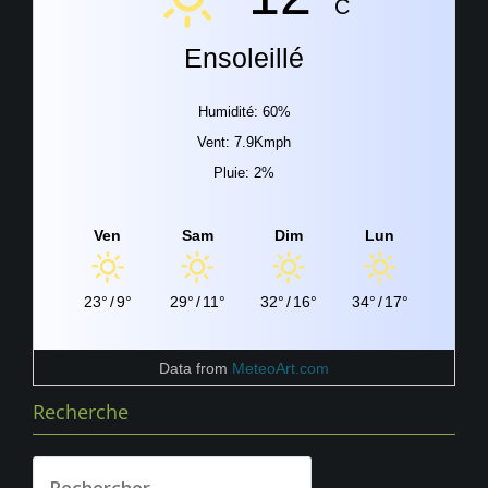
C
Ensoleillé
Humidité: 60%
Vent: 7.9Kmph
Pluie: 2%
Ven
Sam
Dim
Lun
23°
/
9°
29°
/
11°
32°
/
16°
34°
/
17°
Data from
MeteoArt.com
Recherche
Rechercher :